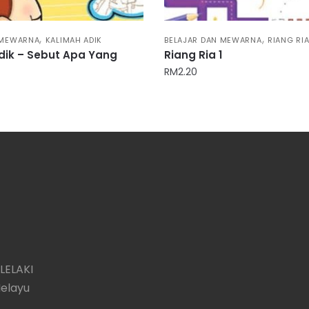
,
,
 MEWARNA
KALIMAH ADIK
BELAJAR DAN MEWARNA
RIANG RI
dik – Sebut Apa Yang
Riang Ria 1
RM
2.20
LELAKI
Melayu