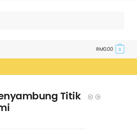
RM
0.00
0
Menyambung Titik
mi