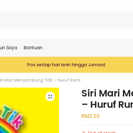
un Saya
Bantuan
Pos setiap hari Isnin hingga Jumaat
iri Mari Menyambung Titik – Huruf Rumi
Siri Mari 
🔍
– Huruf Ru
RM
2.20
Out of stock