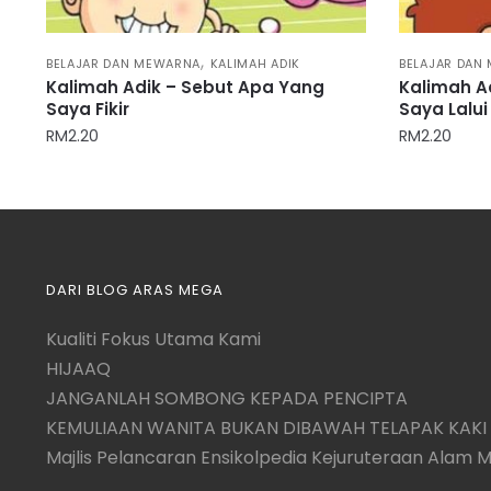
,
BELAJAR DAN MEWARNA
KALIMAH ADIK
BELAJAR DAN
Kalimah Adik – Sebut Apa Yang
Kalimah A
Saya Fikir
Saya Lalui
RM
2.20
RM
2.20
DARI BLOG ARAS MEGA
Kualiti Fokus Utama Kami
HIJAAQ
JANGANLAH SOMBONG KEPADA PENCIPTA
KEMULIAAN WANITA BUKAN DIBAWAH TELAPAK KAKI 
Majlis Pelancaran Ensikolpedia Kejuruteraan Alam 