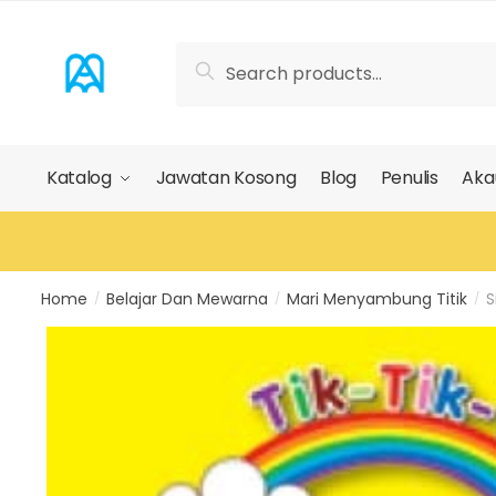
Skip
Skip
to
to
Search
Search
navigation
content
for:
Katalog
Jawatan Kosong
Blog
Penulis
Aka
Home
Belajar Dan Mewarna
Mari Menyambung Titik
S
/
/
/