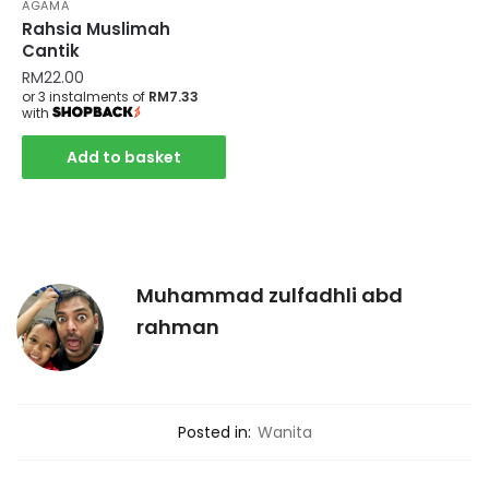
AGAMA
Rahsia Muslimah
Cantik
RM
22.00
or 3 instalments of
RM7.33
with
Add to basket
Muhammad zulfadhli abd
rahman
Posted in:
Wanita