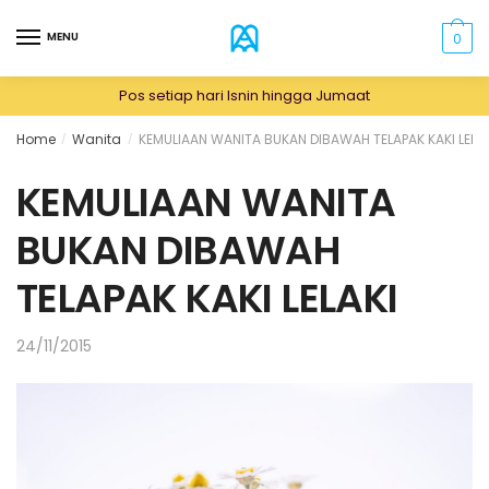
Skip
Skip
to
to
MENU
0
navigation
content
Pos setiap hari Isnin hingga Jumaat
Home
Wanita
KEMULIAAN WANITA BUKAN DIBAWAH TELAPAK KAKI LELAK
/
/
KEMULIAAN WANITA
BUKAN DIBAWAH
TELAPAK KAKI LELAKI
24/11/2015