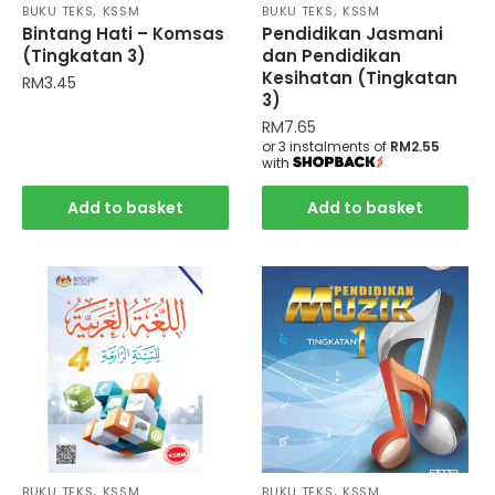
,
,
BUKU TEKS
KSSM
BUKU TEKS
KSSM
Bintang Hati – Komsas
Pendidikan Jasmani
(Tingkatan 3)
dan Pendidikan
Kesihatan (Tingkatan
RM
3.45
3)
RM
7.65
or 3 instalments of
RM2.55
with
Add to basket
Add to basket
,
,
BUKU TEKS
KSSM
BUKU TEKS
KSSM