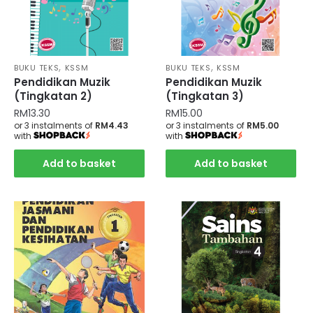
,
,
BUKU TEKS
KSSM
BUKU TEKS
KSSM
Pendidikan Muzik
Pendidikan Muzik
(Tingkatan 2)
(Tingkatan 3)
RM
13.30
RM
15.00
or 3 instalments of
RM4.43
or 3 instalments of
RM5.00
with
with
Add to basket
Add to basket