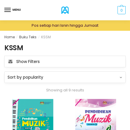
Skip
Skip
to
to
MENU
0
navigation
content
Pos setiap hari Isnin hingga Jumaat
Home
Buku Teks
KSSM
/
/
KSSM
Show Filters
Showing all 9 results