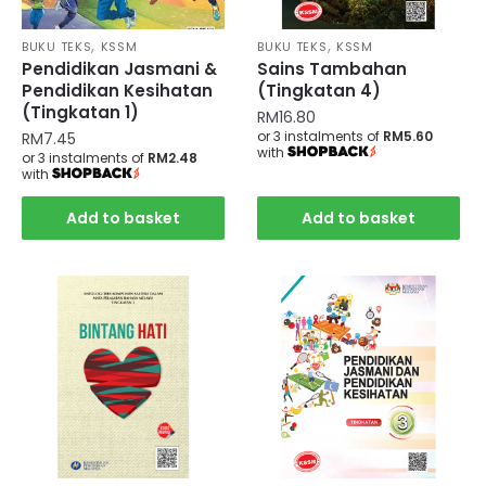
,
,
BUKU TEKS
KSSM
BUKU TEKS
KSSM
Pendidikan Jasmani &
Sains Tambahan
Pendidikan Kesihatan
(Tingkatan 4)
(Tingkatan 1)
RM
16.80
or 3 instalments of
RM5.60
RM
7.45
with
or 3 instalments of
RM2.48
with
Add to basket
Add to basket