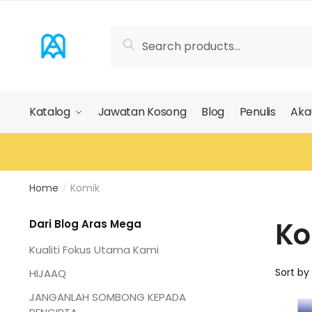
Skip
Skip
to
to
Search
Search
navigation
content
for:
Katalog
Jawatan Kosong
Blog
Penulis
Aka
Home
Komik
/
Ko
Dari Blog Aras Mega
Kualiti Fokus Utama Kami
HIJAAQ
JANGANLAH SOMBONG KEPADA