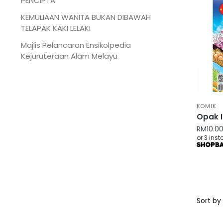
PENCIPTA
KEMULIAAN WANITA BUKAN DIBAWAH
TELAPAK KAKI LELAKI
Majlis Pelancaran Ensikolpedia
Kejuruteraan Alam Melayu
KOMIK
Opak I
RM
10.0
or 3 ins