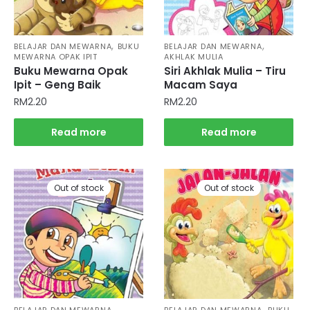
,
,
BELAJAR DAN MEWARNA
BUKU
BELAJAR DAN MEWARNA
MEWARNA OPAK IPIT
AKHLAK MULIA
Buku Mewarna Opak
Siri Akhlak Mulia – Tiru
Ipit – Geng Baik
Macam Saya
RM
2.20
RM
2.20
Read more
Read more
Out of stock
Out of stock
,
,