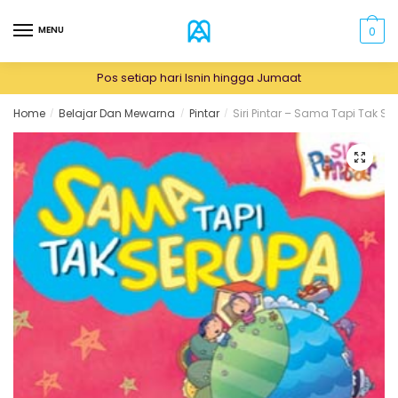
Skip
Skip
to
to
MENU
0
navigation
content
Pos setiap hari Isnin hingga Jumaat
Home
Belajar Dan Mewarna
Pintar
Siri Pintar – Sama Tapi Tak Se
/
/
/
🔍