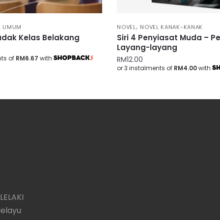
,
L UMUM
NOVEL
NOVEL KANAK-KANAK
udak Kelas Belakang
Siri 4 Penyiasat Muda – P
Layang-layang
nts of
RM6.67
with
RM
12.00
or 3 instalments of
RM4.00
with
LELAKI
Melayu