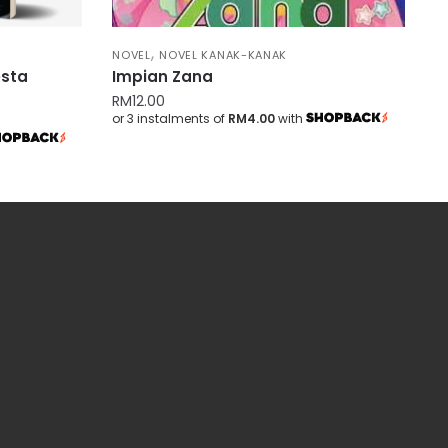
,
NOVEL
NOVEL KANAK-KANAK
esta
Impian Zana
RM
12.00
or 3 instalments of
RM4.00
with