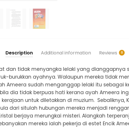
Muda
-
Mahligai
Kristal
Biru
quantity
Description
Additional information
Reviews
0
at dan tidak menyangka lelaki yang dianggapnya s
k-burukkan ayahnya. Walaupun mereka tidak mem
h Ameera sudah menganggap lelaki itu sebagai k
abila dia tidak berpuas hati kerana ayah Ameera i
a kerajaan untuk diletakkan di muzium. Sebaliknya, K
ula dari situlah hubungan mereka menjadi renggang
ristal berjaya merungkai misteri. Alangkah terpera
ebanyakan mereka ialah pekerja di estet Encik Amee