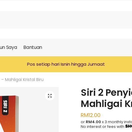
un Saya
Bantuan
Pos setiap hari Isnin hingga Jumaat
– Mahligai Kristal Biru
Siri 2 Pen
🔍
Mahligai Kr
RM
12.00
or
RM4.00
x 3 monthly inst
No interest or fees with