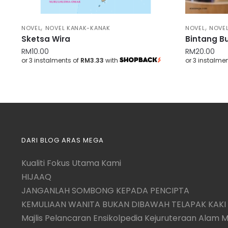
,
,
NOVEL
NOVEL KANAK-KANAK
NOVEL
NOVE
Sketsa Wira
Bintang B
RM
10.00
RM
20.00
or 3 instalments of
RM3.33
with
or 3 instalme
DARI BLOG ARAS MEGA
Kualiti Fokus Utama Kami
HIJAAQ
JANGANLAH SOMBONG KEPADA PENCIPTA
KEMULIAAN WANITA BUKAN DIBAWAH TELAPAK KAKI 
Majlis Pelancaran Ensikolpedia Kejuruteraan Alam 