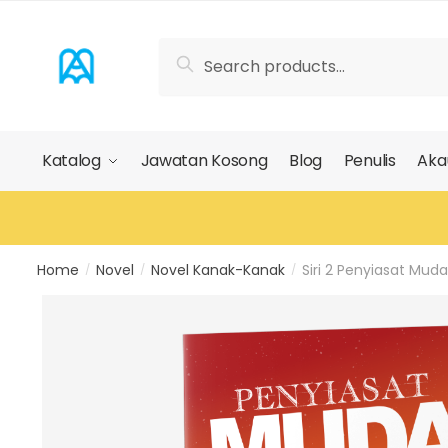
Skip
Skip
to
to
Search
Search
navigation
content
for:
Katalog
Jawatan Kosong
Blog
Penulis
Aka
Home
Novel
Novel Kanak-Kanak
Siri 2 Penyiasat Muda 
/
/
/