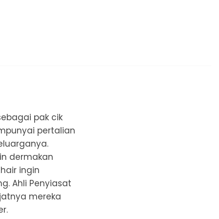
ebagai pak cik
punyai pertalian
eluarganya.
ngin dermakan
hair ingin
. Ahli Penyiasat
njatnya mereka
r.