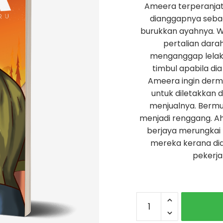
Ameera terperanjat
dianggapnya seba
burukkan ayahnya. 
pertalian dar
menganggap lelaki 
timbul apabila di
Ameera ingin derma
untuk diletakkan d
menjualnya. Bermu
menjadi renggang. Ahl
berjaya merungkai 
mereka kerana di
pekerja
Siri
2
Penyiasat