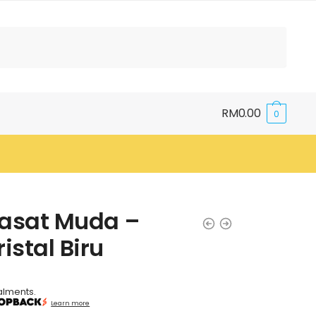
RM
0.00
0
yiasat Muda –
istal Biru
alments.
Learn more