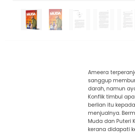
Ameera terperanj
sanggup memburu
darah, namun aya
Konflik timbul ap
berlian itu kepad
menjualnya. Berm
Muda dan Puteri K
kerana didapati k