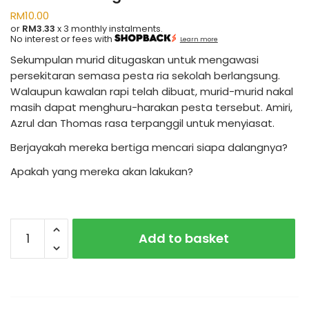
RM
10.00
or
RM3.33
x 3 monthly instalments.
No interest or fees with
Learn more
Sekumpulan murid ditugaskan untuk mengawasi
persekitaran semasa pesta ria sekolah berlangsung.
Walaupun kawalan rapi telah dibuat, murid-murid nakal
masih dapat menghuru-harakan pesta tersebut. Amiri,
Azrul dan Thomas rasa terpanggil untuk menyiasat.
Berjayakah mereka bertiga mencari siapa dalangnya?
Apakah yang mereka akan lakukan?
Rahsia
Add to basket
Terbongkar
quantity