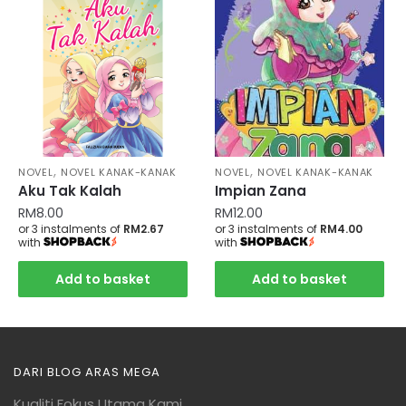
,
,
NOVEL
NOVEL KANAK-KANAK
NOVEL
NOVEL KANAK-KANAK
Aku Tak Kalah
Impian Zana
RM
8.00
RM
12.00
or 3 instalments of
RM2.67
or 3 instalments of
RM4.00
with
with
Add to basket
Add to basket
DARI BLOG ARAS MEGA
Kualiti Fokus Utama Kami