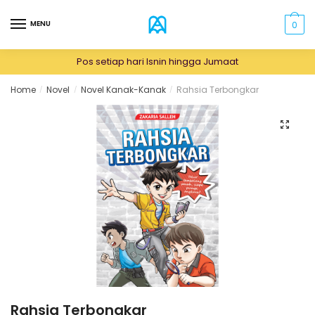
Skip
Skip
to
to
MENU
0
navigation
content
Pos setiap hari Isnin hingga Jumaat
Home
Novel
Novel Kanak-Kanak
Rahsia Terbongkar
/
/
/
🔍
Rahsia Terbongkar