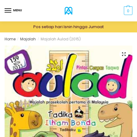
Skip
Skip
to
to
MENU
0
navigation
content
Pos setiap hari Isnin hingga Jumaat
Home
Majalah
Majalah Aulad (2015)
/
/
🔍