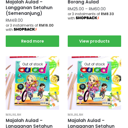
Majalah Aulad –
Borang Aulad
Langganan Setahun
RM
25.00
–
RM
60.00
(Semenanjung)
or 3 instalments of
RM8.33
with
RM
48.00
or 3 instalments of
RM16.00
with
Read more
View products
Out of stock
Out of stock
MAJALAH
MAJALAH
Majalah Aulad –
Majalah Aulad –
Langganan Setahun
Langganan Setahun