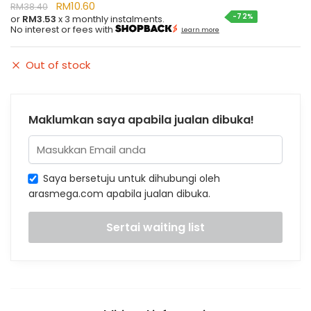
RM
10.60
RM
38.40
-72%
or
RM3.53
x 3 monthly instalments.
No interest or fees with
Learn more
Out of stock
Maklumkan saya apabila jualan dibuka!
Saya bersetuju untuk dihubungi oleh
arasmega.com apabila jualan dibuka.