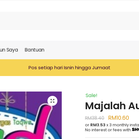
un Saya
Bantuan
Pos setiap hari Isnin hingga Jumaat
Sale!
🔍
Majalah Au
RM
10.60
RM
38.40
or
RM3.53
x 3 monthly inst
No interest or fees with