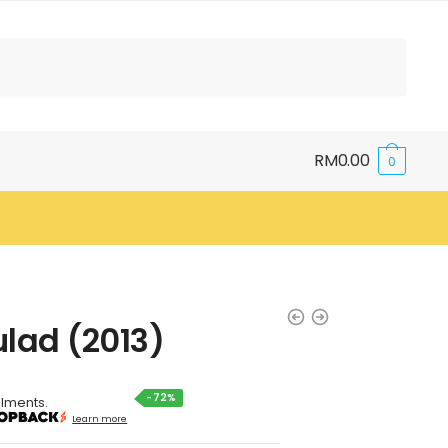
RM
0.00
0
lad (2013)
-72%
alments.
Learn more