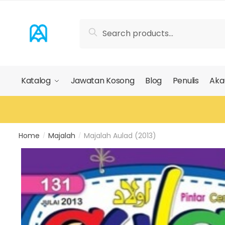
Skip
Skip
to
to
Search
Search
navigation
content
for:
Katalog
Jawatan Kosong
Blog
Penulis
Aka
Home
Majalah
Majalah Aulad (2013)
/
/