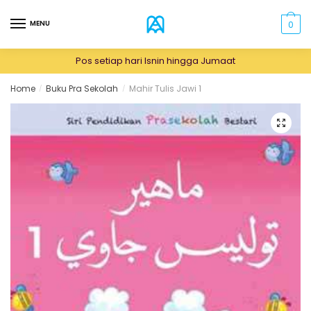
Skip
Skip
to
to
MENU
0
navigation
content
Pos setiap hari Isnin hingga Jumaat
Home
Buku Pra Sekolah
Mahir Tulis Jawi 1
/
/
🔍