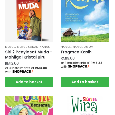
,
,
NOVEL
NOVEL KANAK-KANAK
NOVEL
NOVEL UMUM
Siri 2 Penyiasat Muda –
Fragmen Kasih
Mahligai Kristal Biru
RM
19.00
or 3 instalments of
RM6.33
RM
12.00
with
or 3 instalments of
RM4.00
with
Add to basket
Add to basket