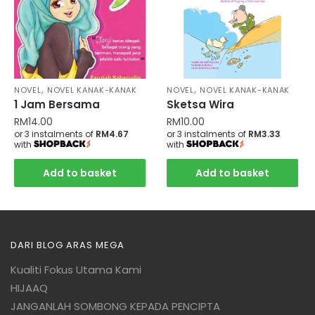
,
,
NOVEL
NOVEL KANAK-KANAK
NOVEL
NOVEL KANAK-KANAK
1 Jam Bersama
Sketsa Wira
RM
14.00
RM
10.00
or 3 instalments of
RM4.67
or 3 instalments of
RM3.33
with
with
Add to basket
Add to basket
DARI BLOG ARAS MEGA
Kualiti Fokus Utama Kami
HIJAAQ
JANGANLAH SOMBONG KEPADA PENCIPTA