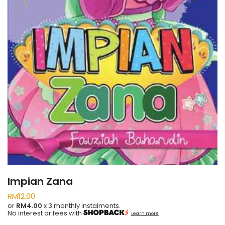
Impian Zana
RM
12.00
or
RM4.00
x 3 monthly instalments.
No interest or fees with
Learn more