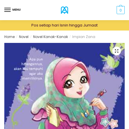
Skip
Skip
to
to
MENU
0
navigation
content
Pos setiap hari Isnin hingga Jumaat
Home
Novel
Novel Kanak-Kanak
Impian Zana
/
/
/
🔍