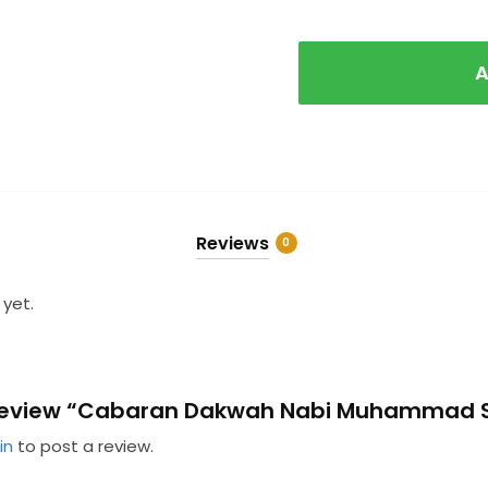
Muhammad
quantity
S.A.W
(Soft
A
cover)
quantity
Reviews
0
 yet.
to review “Cabaran Dakwah Nabi Muhammad 
in
to post a review.