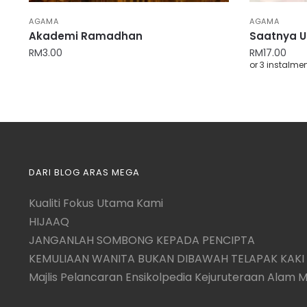
AGAMA
AGAMA
Akademi Ramadhan
Saatnya U
RM
3.00
RM
17.00
or 3 instalme
DARI BLOG ARAS MEGA
Kualiti Fokus Utama Kami
HIJAAQ
JANGANLAH SOMBONG KEPADA PENCIPTA
KEMULIAAN WANITA BUKAN DIBAWAH TELAPAK KAKI 
Majlis Pelancaran Ensikolpedia Kejuruteraan Alam 