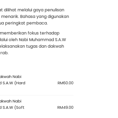
t dilihat melalui gaya penulisan
 menarik. Bahasa yang digunakan
mua peringkat pembaca.
an memberikan fokus terhadap
ilalui oleh Nabi Muhammad S.A.W
elaksanakan tugas dan dakwah
rab.
akwah Nabi
S.A.W (Hard
RM
60.00
akwah Nabi
S.A.W (Soft
RM
49.00