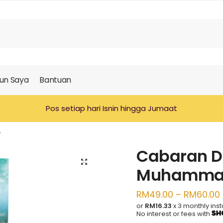
un Saya
Bantuan
Pos setiap hari Isnin hingga Jumaat
W
Cabaran D
🔍
Muhammad
RM
49.00
–
RM
60.00
or
RM16.33
x 3 monthly ins
No interest or fees with