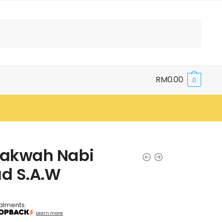
RM
0.00
0
akwah Nabi
 S.A.W
talments.
Learn more