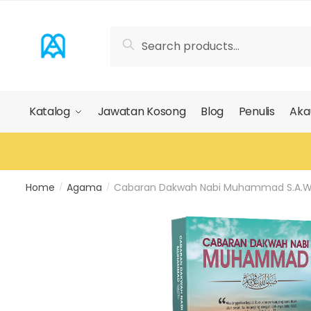
Skip
Skip
to
to
Search
Search
navigation
content
for:
Katalog
Jawatan Kosong
Blog
Penulis
Aka
Home
Agama
Cabaran Dakwah Nabi Muhammad S.A.
/
/