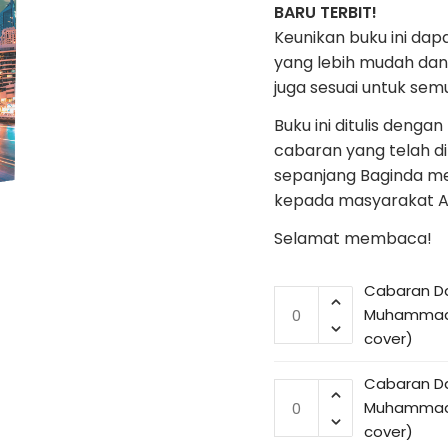
BARU TERBIT!
Keunikan buku ini dapa
yang lebih mudah dan
juga sesuai untuk se
Buku ini ditulis deng
cabaran yang telah d
sepanjang Baginda m
kepada masyarakat A
Selamat membaca!
Cabaran D
Cabaran
Muhammad 
Dakwah
cover)
Nabi
Muhammad
Cabaran D
Cabaran
S.A.W
Muhammad 
Dakwah
(Hard
cover)
Nabi
cover)