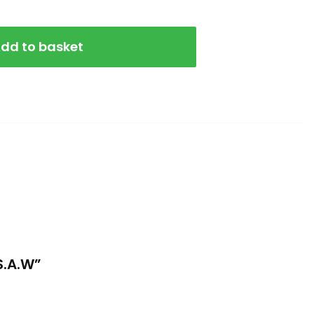
dd to basket
S.A.W”