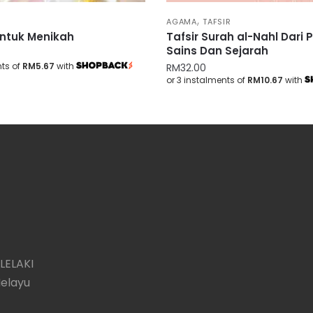
,
AGAMA
TAFSIR
ntuk Menikah
Tafsir Surah al-Nahl Dari 
Sains Dan Sejarah
nts of
RM5.67
with
RM
32.00
or 3 instalments of
RM10.67
with
LELAKI
Melayu