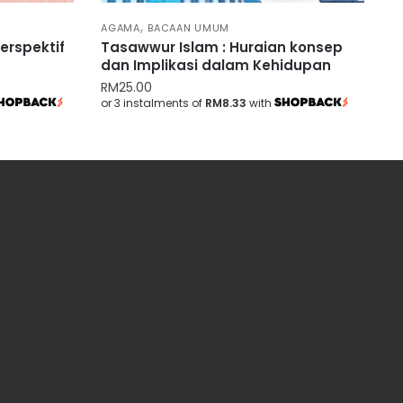
,
AGAMA
BACAAN UMUM
Perspektif
Tasawwur Islam : Huraian konsep
dan Implikasi dalam Kehidupan
RM
25.00
or 3 instalments of
RM8.33
with