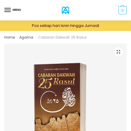
Skip
Skip
to
to
MENU
0
navigation
content
Pos setiap hari Isnin hingga Jumaat
Home
Agama
Cabaran Dakwah 25 Rasul
/
/
🔍