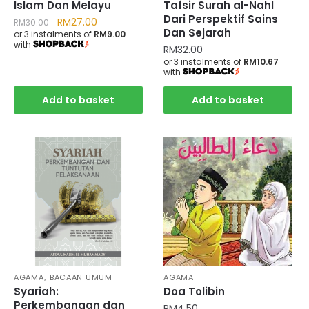
Islam Dan Melayu
Tafsir Surah al-Nahl
Dari Perspektif Sains
RM
27.00
RM
30.00
Dan Sejarah
or 3 instalments of
RM9.00
with
RM
32.00
or 3 instalments of
RM10.67
with
Add to basket
Add to basket
,
AGAMA
BACAAN UMUM
AGAMA
Syariah:
Doa Tolibin
Perkembangan dan
RM
4.50