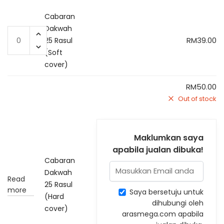
Cabaran
Dakwah
Cabaran
RM
39.00
25 Rasul
Dakwah
(Soft
25
cover)
Rasul
(Soft
RM
50.00
cover)
Out of stock
quantity
Maklumkan saya
apabila jualan dibuka!
Cabaran
Dakwah
Read
25 Rasul
more
Saya bersetuju untuk
(Hard
dihubungi oleh
cover)
arasmega.com apabila