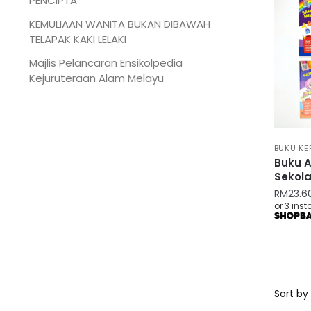
PENCIPTA
KEMULIAAN WANITA BUKAN DIBAWAH
TELAPAK KAKI LELAKI
Majlis Pelancaran Ensikolpedia
Kejuruteraan Alam Melayu
BUKU KE
Buku A
Sekol
RM
23.6
or 3 ins