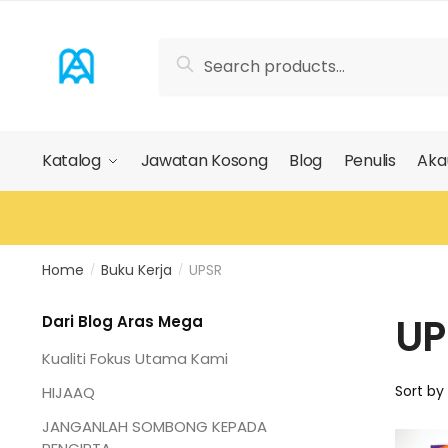
Skip
Skip
to
to
Search
Search
navigation
content
for:
Katalog
Jawatan Kosong
Blog
Penulis
Aka
Home
Buku Kerja
UPSR
/
/
UP
Dari Blog Aras Mega
Kualiti Fokus Utama Kami
HIJAAQ
JANGANLAH SOMBONG KEPADA