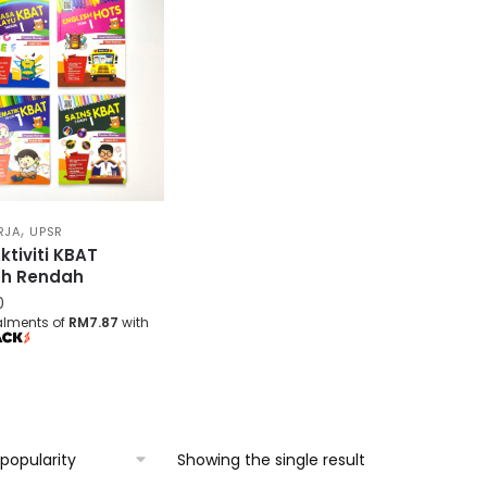
,
RJA
UPSR
ktiviti KBAT
ah Rendah
0
talments of
RM7.87
with
Showing the single result