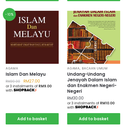
-10%
,
AGAMA
AGAMA
BACAAN UMUM
Islam Dan Melayu
Undang-Undang
Jenayah Dalam Islam
RM
27.00
RM
30.00
dan Enakmen Negeri-
or 3 instalments of
RM9.00
with
Negeri
RM
30.00
or 3 instalments of
RM10.00
with
Add to basket
Add to basket