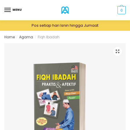
MENU
0
Pos setiap hari Isnin hingga Jumaat
Home
Agama
Fiqh Ibadah
/
/
🔍