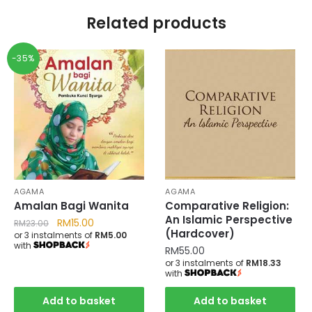
Related products
-35%
AGAMA
AGAMA
Amalan Bagi Wanita
Comparative Religion:
An Islamic Perspective
RM
15.00
RM
23.00
(Hardcover)
or 3 instalments of
RM5.00
with
RM
55.00
or 3 instalments of
RM18.33
with
Add to basket
Add to basket