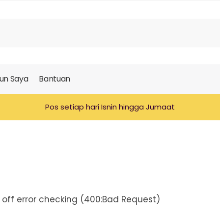
un Saya
Bantuan
Pos setiap hari Isnin hingga Jumaat
urn off error checking (400:Bad Request)