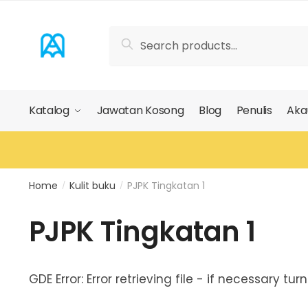
Skip
Skip
to
to
Search
Search
navigation
content
for:
Katalog
Jawatan Kosong
Blog
Penulis
Aka
Home
Kulit buku
PJPK Tingkatan 1
/
/
PJPK Tingkatan 1
GDE Error: Error retrieving file - if necessary t