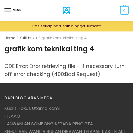
Skip
Skip
to
to
MENU
0
navigation
content
Pos setiap hari Isnin hingga Jumaat
Home
Kulit buku
grafik kom teknikal ting 4
/
/
grafik kom teknikal ting 4
GDE Error: Error retrieving file - if necessary turn
off error checking (400:Bad Request)
DARI BLOG ARAS MEGA
Kualiti Fokus Utama Kami
HIJAAQ
JANGANLAH SOMBONG KEPADA PENCIPTA
KEMULIAAN WANITA BUKAN DIBAWAH TELAPAK KAKI LELAKI