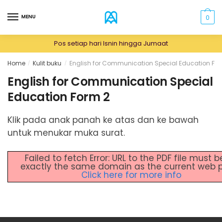
Skip
Skip
to
to
MENU
0
navigation
content
Pos setiap hari Isnin hingga Jumaat
Home
Kulit buku
English for Communication Special Education Fo
/
/
English for Communication Special
Education Form 2
Klik pada anak panah ke atas dan ke bawah
untuk menukar muka surat.
Failed to fetch Error: URL to the PDF file must b
exactly the same domain as the current web 
Click here for more info